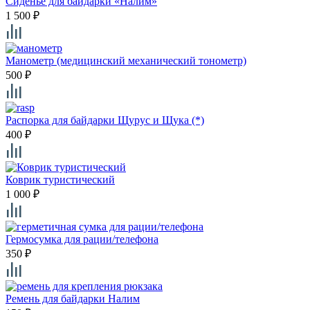
Сиденье для байдарки «Налим»
1 500
₽
Манометр (медицинский механический тонометр)
500
₽
Распорка для байдарки Щурус и Щука (*)
400
₽
Коврик туристический
1 000
₽
Гермосумка для рации/телефона
350
₽
Ремень для байдарки Налим