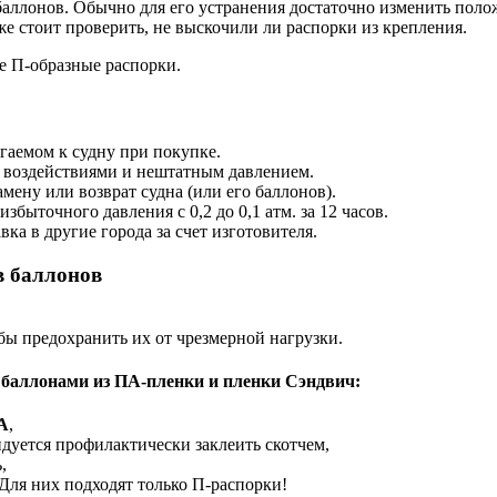
 баллонов. Обычно для его устранения достаточно изменить пол
же стоит проверить, не выскочили ли распорки из крепления.
е П-образные распорки.
гаемом к судну при покупке.
 воздействиями и нештатным давлением.
мену или возврат судна (или его баллонов).
быточного давления с 0,2 до 0,1 атм. за 12 часов.
вка в другие города за счет изготовителя.
в баллонов
обы предохранить их от чрезмерной нагрузки.
баллонами из ПА-пленки и пленки Сэндвич:
А
,
ндуется профилактически заклеить скотчем,
,
Для них подходят только П-распорки!