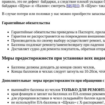
правило, это не дефект байдарки, а следствие плохой укладки
байдарки «Щука» и «Налим»: смотреть
ВИДЕО
. В «Щуке» так
В случае потери или поломки у нас можно приобрести запасны
Гарантийные обязательства
Гарантийные обязательства приведены в Паспорте, прила
Гарантия не распространяется на повреждения внешними
Производитель по своему выбору осуществляет ремонт, за
Баллоны подлежат ремонту/замене/возврату при падении из
Доставляет судно для ремонта покупатель, обратная отпра
Меры предосторожности при установке всех видо
Баллоны должны доходить до концов своих чехлов,
Концы баллонов в чехлах следует загнуть на 10-20см, чт
Дополнительные меры предосторожности при обращении с 
вынимайте баллоны из чехлов
ТОЛЬКО ДЛЯ РЕМОНТ
края фланцев и заплат на баллонах из ПА-пленки рекоме
для упрощения вставки в чехол складывайте баллон вдоль
не используйте ПА-баллоны в «Щуках» с Х-распорками! 